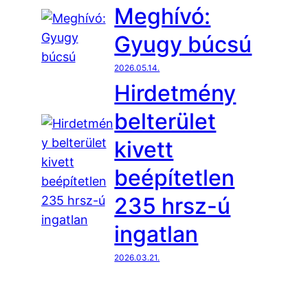
Meghívó:
Gyugy búcsú
2026.05.14.
Hirdetmény
belterület
kivett
beépítetlen
235 hrsz-ú
ingatlan
2026.03.21.