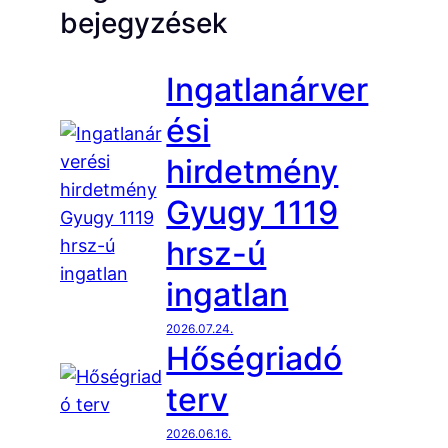
bejegyzések
Ingatlanárver
ési
hirdetmény
Gyugy 1119
hrsz-ú
ingatlan
2026.07.24.
Hőségriadó
terv
2026.06.16.