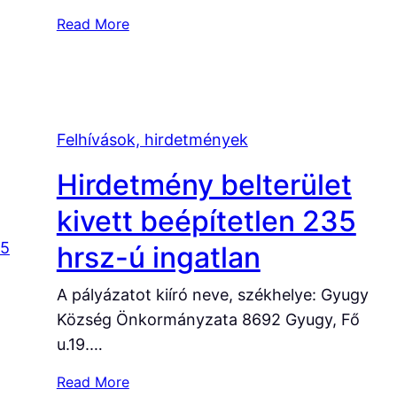
á
:
Read More
r
H
v
ő
e
s
r
é
é
g
Felhívások, hirdetmények
s
r
i
Hirdetmény belterület
i
h
a
kivett beépítetlen 235
i
d
r
ó
hrsz-ú ingatlan
d
t
e
e
A pályázatot kiíró neve, székhelye: Gyugy
t
r
Község Önkormányzata 8692 Gyugy, Fő
m
v
u.19.…
é
n
:
Read More
y