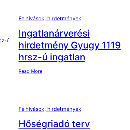
Felhívások, hirdetmények
Ingatlanárverési
hirdetmény Gyugy 1119
hrsz-ú ingatlan
:
Read More
I
n
g
a
t
Felhívások, hirdetmények
l
Hőségriadó terv
a
n