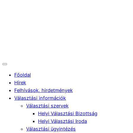
Ugrás
+36 85/530-016
|
a
tartalomhoz
gyugykozseg@gmail.com
Főoldal
Hírek
Felhívások, hirdetmények
Választási információk
Választási szervek
Helyi Választási Bizottság
Helyi Választási Iroda
Választási ügyintézés