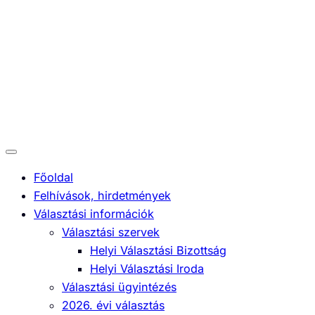
Ugrás
+36 85/530-016
|
a
tartalomhoz
gyugykozseg@gmail.com
Főoldal
Felhívások, hirdetmények
Választási információk
Választási szervek
Helyi Választási Bizottság
Helyi Választási Iroda
Választási ügyintézés
2026. évi választás