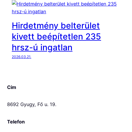
í
t
e
t
Hirdetmény belterület
l
kivett beépítetlen 235
e
n
hrsz-ú ingatlan
2
2026.03.21.
3
5
h
r
Cím
s
z
-
8692 Gyugy, Fő u. 19.
ú
i
Telefon
n