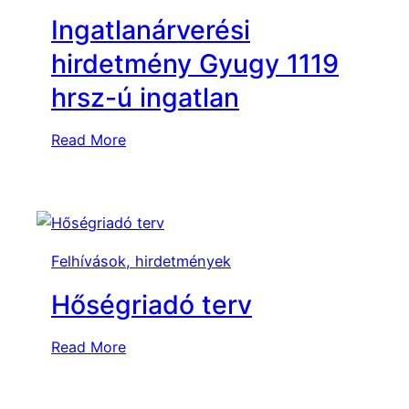
Ingatlanárverési
hirdetmény Gyugy 1119
hrsz-ú ingatlan
:
Read More
I
n
g
a
t
Felhívások, hirdetmények
l
Hőségriadó terv
a
n
á
:
Read More
r
H
v
ő