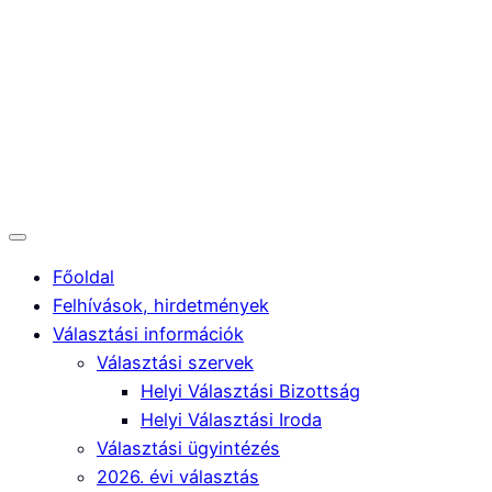
Ugrás
+36 85/530-016
|
a
tartalomhoz
gyugykozseg@gmail.com
Főoldal
Felhívások, hirdetmények
Választási információk
Választási szervek
Helyi Választási Bizottság
Helyi Választási Iroda
Választási ügyintézés
2026. évi választás