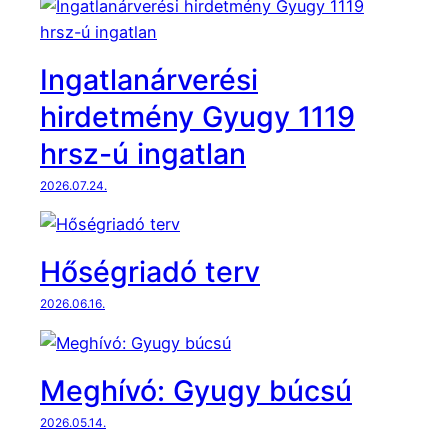
a
t
n
e
Ingatlanárverési
r
ü
hirdetmény Gyugy 1119
l
hrsz-ú ingatlan
e
t
2026.07.24.
k
i
v
Hőségriadó terv
e
t
2026.06.16.
t
b
e
Meghívó: Gyugy búcsú
é
p
2026.05.14.