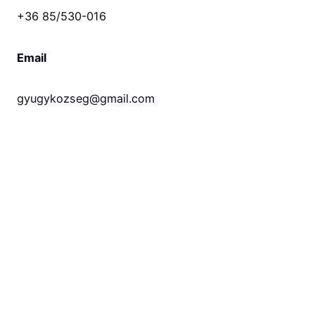
g
+36 85/530-016
a
t
l
Email
a
n
gyugykozseg@gmail.com